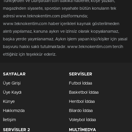
Türkiye'den ve Dünya’dan son dakika haberler, köşe yazıları,
magazinden siyasete, spordan seyahate bütün konuların tek
adresi www.teknokentim.com platformunda;
www.teknokentim.com haber içerikleri kaynak gösterilmeden
alıntı yapılamaz, kanuna aykırı ve izinsiz olarak kopyalanamaz,
başka yerde yayınlanamaz. Aykırı işlem yapan kişi/kişiler için yasal
başvuru hakkı saklı tutulmaktadır. www.teknokentim.com tercih
ettiğiniz için teşekkür ederiz.
SAYFALAR
SERVİSLER
Üye Girişi
Futbol İddaa
Üye Kaydı
Basketbol İddaa
Künye
Hentbol İddaa
Hakkımızda
Bilardo İddaa
İletişim
Voleybol İddaa
SERVİSLER 2
MULTİMEDYA