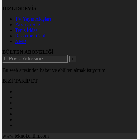
HIZLI SERVİS
TV Yayın Akışları
Yazarlar Site
Tenis İddaa
Basketbol Canlı
AMP
BÜLTEN ABONELİĞİ
+
Bu web sitesinden haber ve ebülten almak istiyorum
BİZİ TAKİP ET
www.teknokentim.com