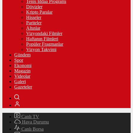
Tenis İddaa Programı
Dövizler
Kripto Paralar
Hisseler
Pariteler
Altınlar
Vizyondaki Filmler
Haftanın Filmleri
Popüler Fragmanlar
Vizyon Takvimi
Gündem
Spor
Ekonomi
Magazin
Videolar
Galeri
Gazeteler
Canlı TV
Hava Durumu
Canlı Borsa