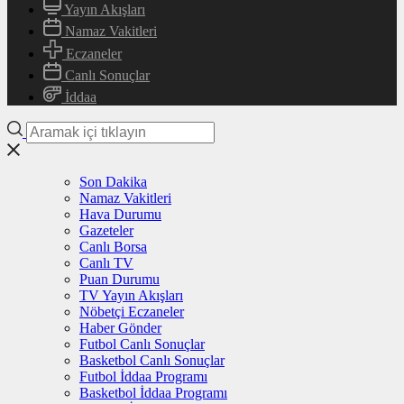
Yayın Akışları
Namaz Vakitleri
Eczaneler
Canlı Sonuçlar
İddaa
Son Dakika
Namaz Vakitleri
Hava Durumu
Gazeteler
Canlı Borsa
Canlı TV
Puan Durumu
TV Yayın Akışları
Nöbetçi Eczaneler
Haber Gönder
Futbol Canlı Sonuçlar
Basketbol Canlı Sonuçlar
Futbol İddaa Programı
Basketbol İddaa Programı