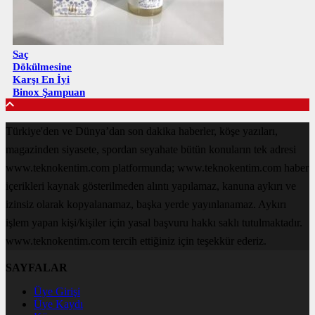
Saç
Dökülmesine
Karşı En İyi
Binox Şampuan
Türkiye'den ve Dünya’dan son dakika haberler, köşe yazıları,
magazinden siyasete, spordan seyahate bütün konuların tek adresi
www.teknokentim.com platformunda; www.teknokentim.com haber
içerikleri kaynak gösterilmeden alıntı yapılamaz, kanuna aykırı ve
izinsiz olarak kopyalanamaz, başka yerde yayınlanamaz. Aykırı
işlem yapan kişi/kişiler için yasal başvuru hakkı saklı tutulmaktadır.
www.teknokentim.com tercih ettiğiniz için teşekkür ederiz.
SAYFALAR
Üye Girişi
Üye Kaydı