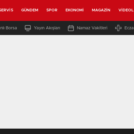
SERVIS
GÜNDEM
SPOR
EKONOMI
MAGAZIN
VIDEO
nlı Borsa
Yayın Akışları
Namaz Vakitleri
Ecza