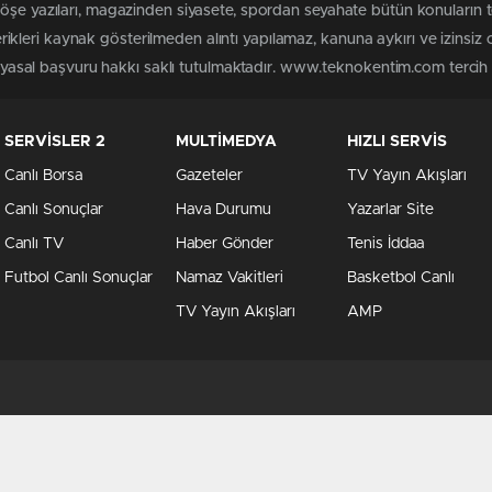
 köşe yazıları, magazinden siyasete, spordan seyahate bütün konuları
leri kaynak gösterilmeden alıntı yapılamaz, kanuna aykırı ve izinsiz
n yasal başvuru hakkı saklı tutulmaktadır. www.teknokentim.com tercih e
SERVİSLER 2
MULTİMEDYA
HIZLI SERVİS
Canlı Borsa
Gazeteler
TV Yayın Akışları
Canlı Sonuçlar
Hava Durumu
Yazarlar Site
Canlı TV
Haber Gönder
Tenis İddaa
Futbol Canlı Sonuçlar
Namaz Vakitleri
Basketbol Canlı
TV Yayın Akışları
AMP