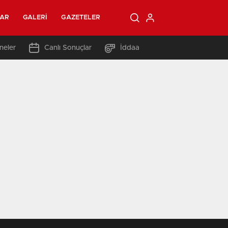
LAR
GALERI
GAZETELER
neler
Canlı Sonuçlar
İddaa