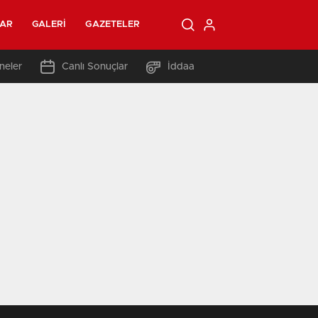
LAR
GALERI
GAZETELER
neler
Canlı Sonuçlar
İddaa