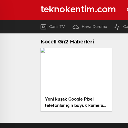
teknokentim.com
Canlı TV
Hava Durumu
Ca
Isocell Gn2 Haberleri
Yeni kuşak Google Pixel
telefonlar için büyük kamera
iddiası!