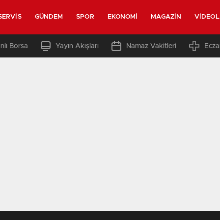
SERVIS
GÜNDEM
SPOR
EKONOMI
MAGAZIN
VIDEO
nlı Borsa
Yayın Akışları
Namaz Vakitleri
Ecza