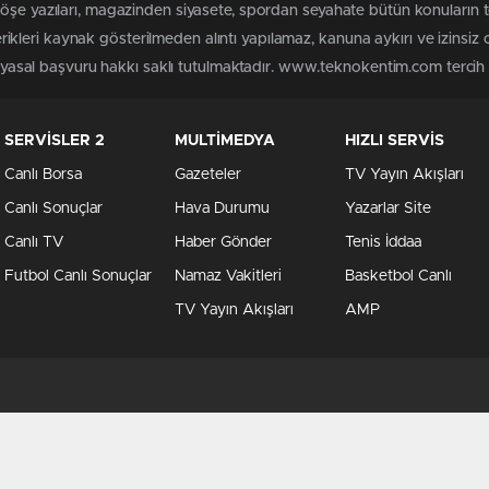
 köşe yazıları, magazinden siyasete, spordan seyahate bütün konuları
leri kaynak gösterilmeden alıntı yapılamaz, kanuna aykırı ve izinsiz
n yasal başvuru hakkı saklı tutulmaktadır. www.teknokentim.com tercih e
SERVİSLER 2
MULTİMEDYA
HIZLI SERVİS
Canlı Borsa
Gazeteler
TV Yayın Akışları
Canlı Sonuçlar
Hava Durumu
Yazarlar Site
Canlı TV
Haber Gönder
Tenis İddaa
Futbol Canlı Sonuçlar
Namaz Vakitleri
Basketbol Canlı
TV Yayın Akışları
AMP