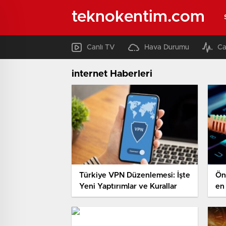
teknokentim.com
Canlı TV
Hava Durumu
Ca
internet Haberleri
Türkiye VPN Düzenlemesi: İşte
Ön
Yeni Yaptırımlar ve Kurallar
en 
aşi