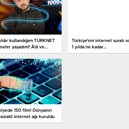
yıldır kullandığım TURKNET
Türkiye’nin internet suratı s
 neler yaşadım? Âlâ ve
1 yılda ne kadar
kûs yanlarıyla!
değişti? Sonuç şaşırtıcı
niyede 150 film! Dünyanın
süratli internet ağı kuruldu