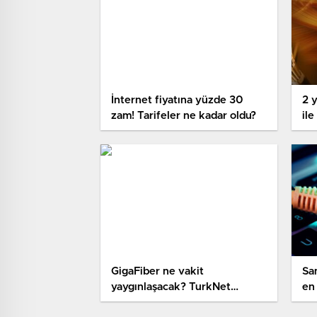
İnternet fiyatına yüzde 30
2 
zam! Tarifeler ne kadar oldu?
ile
ma
GigaFiber ne vakit
Sa
yaygınlaşacak? TurkNet
en 
CEO’suna sorduk!