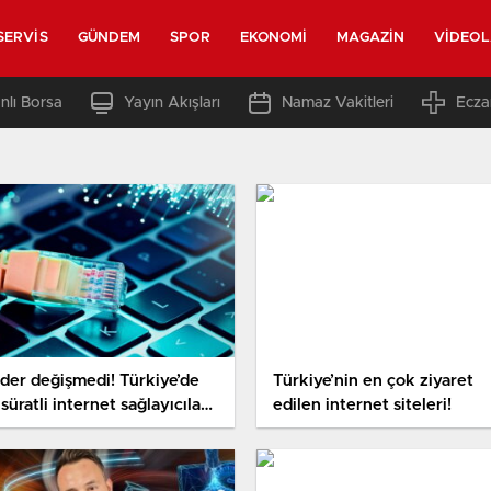
SERVIS
GÜNDEM
SPOR
EKONOMI
MAGAZIN
VIDEO
nlı Borsa
Yayın Akışları
Namaz Vakitleri
Ecza
der değişmedi! Türkiye’de
Türkiye’nin en çok ziyaret
süratli internet sağlayıcıları
edilen internet siteleri!
kâr oldu