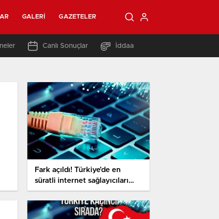
LAR
GALERI
GAZETELER
neler
Canlı Sonuçlar
İddaa
Fark açıldı! Türkiye’de en
süratli internet sağlayıcıları
belirli oldu