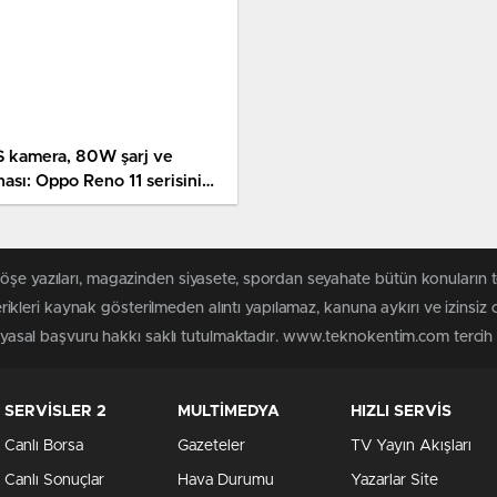
S kamera, 80W şarj ve
hası: Oppo Reno 11 serisinin
llikleri ortaya çıktı!
 köşe yazıları, magazinden siyasete, spordan seyahate bütün konuları
leri kaynak gösterilmeden alıntı yapılamaz, kanuna aykırı ve izinsiz
n yasal başvuru hakkı saklı tutulmaktadır. www.teknokentim.com tercih e
SERVİSLER 2
MULTİMEDYA
HIZLI SERVİS
Canlı Borsa
Gazeteler
TV Yayın Akışları
Canlı Sonuçlar
Hava Durumu
Yazarlar Site