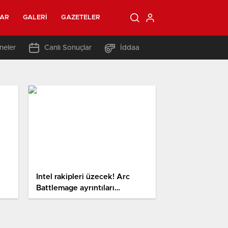
LAR
GALERI
GAZETELER
neler
Canlı Sonuçlar
İddaa
Intel rakipleri üzecek! Arc
Battlemage ayrıntıları
muhakkak oldu