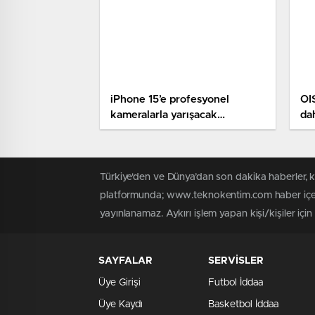
iPhone 15’e profesyonel
OI
kameralarla yarışacak
da
güncelleme!
öze
Türkiye'den ve Dünya’dan son dakika haberler,
platformunda; www.teknokentim.com haber içerik
yayınlanamaz. Aykırı işlem yapan kişi/kişiler içi
SAYFALAR
SERVİSLER
Üye Girişi
Futbol İddaa
Üye Kaydı
Basketbol İddaa