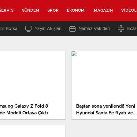
SERVIS
GÜNDEM
SPOR
EKONOMI
MAGAZIN
VIDEO
nlı Borsa
Yayın Akışları
Namaz Vakitleri
Ecza
msung Galaxy Z Fold 8
Baştan sona yenilendi! Yeni
de Modeli Ortaya Çıktı
Hyundai Santa Fe fiyatı ve
özellikleri