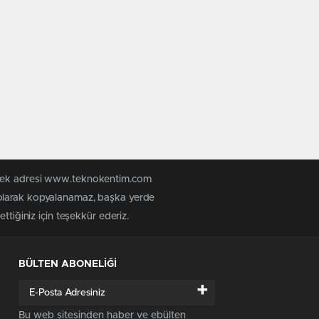
n tek adresi www.teknokentim.com
 olarak kopyalanamaz, başka yerde
ttiğiniz için teşekkür ederiz.
BÜLTEN ABONELİĞİ
+
Bu web sitesinden haber ve ebülten