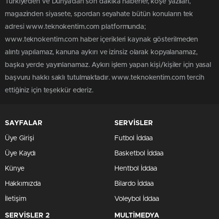
Türkiye'den ve Dünya’dan son dakika haberler, köşe yazıları,
magazinden siyasete, spordan seyahate bütün konuların tek
adresi www.teknokentim.com platformunda;
www.teknokentim.com haber içerikleri kaynak gösterilmeden
alıntı yapılamaz, kanuna aykırı ve izinsiz olarak kopyalanamaz,
başka yerde yayınlanamaz. Aykırı işlem yapan kişi/kişiler için yasal
başvuru hakkı saklı tutulmaktadır. www.teknokentim.com tercih
ettiğiniz için teşekkür ederiz.
SAYFALAR
SERVİSLER
Üye Girişi
Futbol İddaa
Üye Kaydı
Basketbol İddaa
Künye
Hentbol İddaa
Hakkımızda
Bilardo İddaa
İletişim
Voleybol İddaa
SERVİSLER 2
MULTİMEDYA