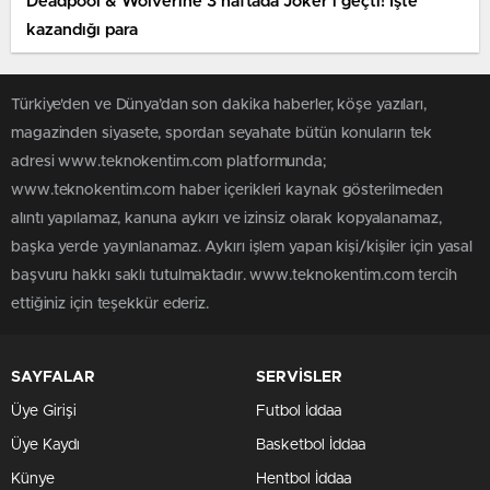
Deadpool & Wolverine 3 haftada Joker’i geçti! İşte
kazandığı para
Türkiye'den ve Dünya’dan son dakika haberler, köşe yazıları,
magazinden siyasete, spordan seyahate bütün konuların tek
adresi www.teknokentim.com platformunda;
www.teknokentim.com haber içerikleri kaynak gösterilmeden
alıntı yapılamaz, kanuna aykırı ve izinsiz olarak kopyalanamaz,
başka yerde yayınlanamaz. Aykırı işlem yapan kişi/kişiler için yasal
başvuru hakkı saklı tutulmaktadır. www.teknokentim.com tercih
ettiğiniz için teşekkür ederiz.
SAYFALAR
SERVİSLER
Üye Girişi
Futbol İddaa
Üye Kaydı
Basketbol İddaa
Künye
Hentbol İddaa