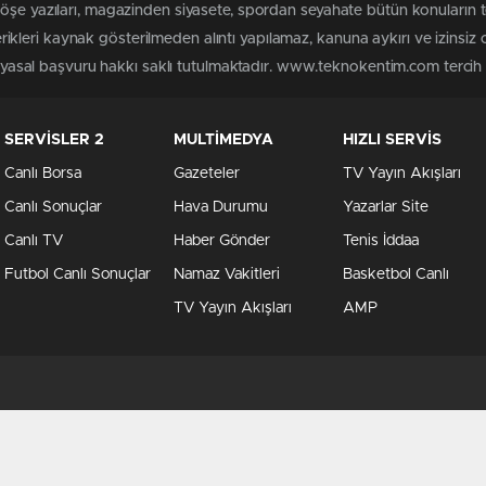
 köşe yazıları, magazinden siyasete, spordan seyahate bütün konuları
leri kaynak gösterilmeden alıntı yapılamaz, kanuna aykırı ve izinsiz
n yasal başvuru hakkı saklı tutulmaktadır. www.teknokentim.com tercih e
SERVİSLER 2
MULTİMEDYA
HIZLI SERVİS
Canlı Borsa
Gazeteler
TV Yayın Akışları
Canlı Sonuçlar
Hava Durumu
Yazarlar Site
Canlı TV
Haber Gönder
Tenis İddaa
Futbol Canlı Sonuçlar
Namaz Vakitleri
Basketbol Canlı
TV Yayın Akışları
AMP