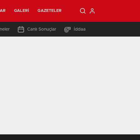
LAR
GALERI
GAZETELER
neler
Canlı Sonuçlar
İddaa