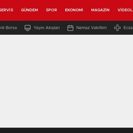
SERVIS
GÜNDEM
SPOR
EKONOMI
MAGAZIN
VIDEO
nlı Borsa
Yayın Akışları
Namaz Vakitleri
Ecza