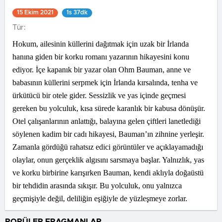
15 Ekim 2021
1s 37dk
Tür:
Hokum, ailesinin küllerini dağıtmak için uzak bir İrlanda
hanına giden bir korku romanı yazarının hikayesini konu
ediyor. İçe kapanık bir yazar olan Ohm Bauman, anne ve
babasının küllerini serpmek için İrlanda kırsalında, tenha ve
ürkütücü bir otele gider. Sessizlik ve yas içinde geçmesi
gereken bu yolculuk, kısa sürede karanlık bir kabusa dönüşür.
Otel çalışanlarının anlattığı, balayına gelen çiftleri lanetlediği
söylenen kadim bir cadı hikayesi, Bauman’ın zihnine yerleşir.
Zamanla gördüğü rahatsız edici görüntüler ve açıklayamadığı
olaylar, onun gerçeklik algısını sarsmaya başlar. Yalnızlık, yas
ve korku birbirine karışırken Bauman, kendi aklıyla doğaüstü
bir tehdidin arasında sıkışır. Bu yolculuk, onu yalnızca
geçmişiyle değil, deliliğin eşiğiyle de yüzleşmeye zorlar.
POPÜLER FRAGMANLAR