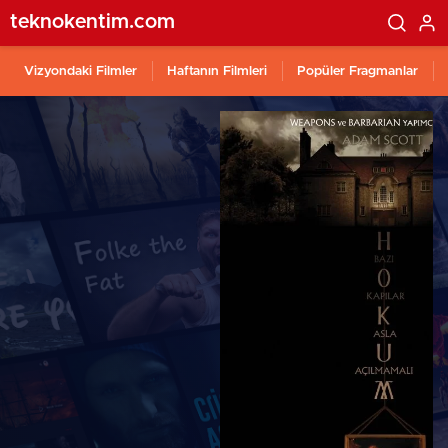
teknokentim.com
Vizyondaki Filmler
Haftanın Filmleri
Popüler Fragmanlar